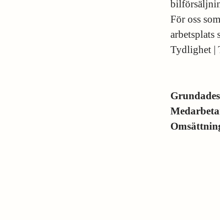
bilförsäljni
För oss som 
arbetsplats
Tydlighet | 
Grundade
Medarbeta
Omsättni