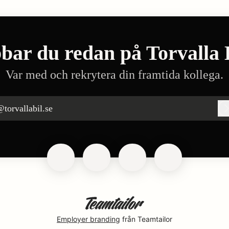
bar du redan på Torvalla 
Var med och rekrytera din framtida kollega.
torvallabil.se
Employer branding
från Teamtailor