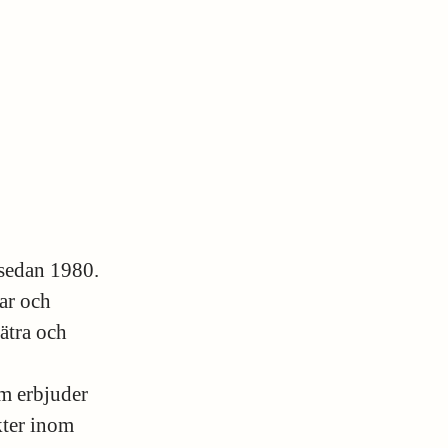
 sedan 1980.
gar och
ätra och
om erbjuder
kter inom