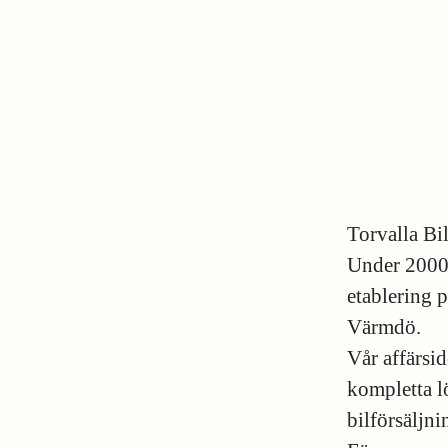
Torvalla Bi
Under 2000-t
etablering 
Värmdö.
Vår affärsid
kompletta l
bilförsäljni