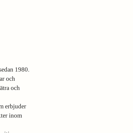
 sedan 1980.
gar och
ätra och
om erbjuder
kter inom