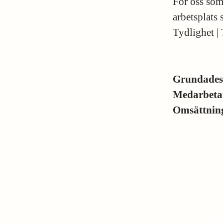
För oss som 
arbetsplats
Tydlighet | 
Grundade
Medarbeta
Omsättni