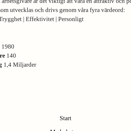
arbetsgivare är det viktigt att vara en attraktiv och p
 som utvecklas och drivs genom våra fyra värdeord:
Trygghet | Effektivitet | Personligt
s
1980
re
140
ng
1,4 Miljarder
Start