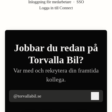
Inloggning för medarbetare
·
SSO
Logga in till Connect
Jobbar du redan på
Torvalla Bil?
Var med och rekrytera din framtida
kollega.
@torvallabil.se
Logga in