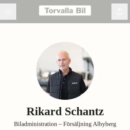
Dela 
KARRIÄRMENY
Rikard Schantz
Biladministration – Försäljning Albyberg